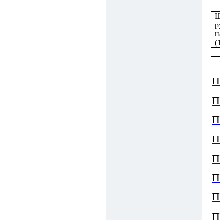
Ш
р
н
(
П
П
П
П
П
П
П
П