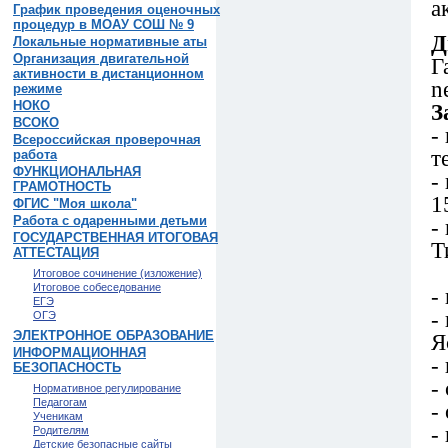
а
График проведения оценочных
процедур в МОАУ СОШ № 9
Д
Локальные нормативные аты
Организация двигательной
Г
активности в дистанционном
n
режиме
НОКО
З
ВСОКО
-
Всероссийская проверочная
т
работа
ФУНКЦИОНАЛЬНАЯ
-
ГРАМОТНОСТЬ
1
ФГИС "Моя школа"
Работа с одаренными детьми
-
ГОСУДАРСТВЕННАЯ ИТОГОВАЯ
Т
АТТЕСТАЦИЯ
Итоговое сочинение (изложение)
Итоговое собеседование
-
ЕГЭ
-
ОГЭ
ЭЛЕКТРОННОЕ ОБРАЗОВАНИЕ
Я
ИНФОРМАЦИОННАЯ
-
БЕЗОПАСНОСТЬ
-
Нормативное регулирование
Педагогам
-
Ученикам
-
Родителям
Детские безопасные сайты