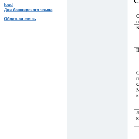
С
food
Дни башкирского языка
С
Обратная связь
п
Б
Ш
С
п
с
к
Л
к