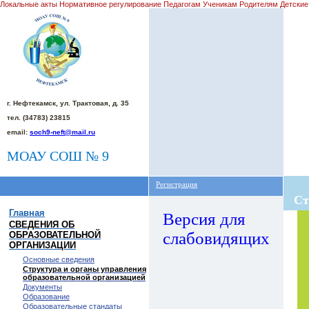
Локальные акты Нормативное регулирование Педагогам Ученикам Родителям Детские
г. Нефтекамск, ул. Трактовая, д. 35
тел. (34783) 23815
email:
soch9-neft@mail.ru
МОАУ СОШ № 9
Регистрация
Ст
Главная
Версия для
СВЕДЕНИЯ ОБ
слабовидящих
ОБРАЗОВАТЕЛЬНОЙ
ОРГАНИЗАЦИИ
Основные сведения
Структура и органы управления
образовательной организацией
Документы
Образование
Образовательные стандаты