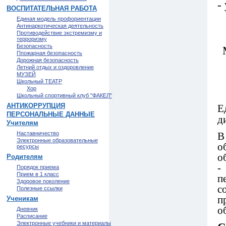
-
ВОСПИТАТЕЛЬНАЯ РАБОТА
Единая модель профориентации
Антинаркотическая деятельность
Противодействие экстремизму и
терроризму
Безопасность
Ппожарная безопасность
Дорожная безопасность
Летний отдых и оздоровление
МУЗЕЙ
Школьный ТЕАТР
Хор
Школьный спортивный клуб "ФАКЕЛ"
АНТИКОРРУПЦИЯ
Е
ПЕРСОНАЛЬНЫЕ ДАННЫЕ
д
Учителям
В
Наставничество
Электронные образовательные
о
ресурсы
о
Родителям
-
Порядок приема
Прием в 1 класс
п
Здоровое поколение
с
Полезные ссылки
п
Ученикам
о
Дневник
Расписание
Электронные учебники и материалы