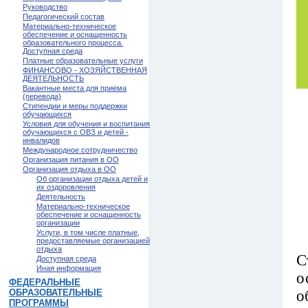
Руководство
Педагогический состав
Материально-техническое
обеспечение и оснащенность
образовательного процесса.
Доступная среда
Платные образовательные услуги
ФИНАНСОВО - ХОЗЯЙСТВЕННАЯ
ДЕЯТЕЛЬНОСТЬ
Вакантные места для приема
(перевода)
Стипендии и меры поддержки
обучающихся
Условия для обучения и воспитания
обучающихся с ОВЗ и детей -
инвалидов
Международное сотрудничество
Организация питания в ОО
Организация отдыха в ОО
Об организации отдыха детей и
их оздоровления
Деятельность
Материально-техническое
обеспечение и оснащенность
организации
Услуги, в том числе платные,
предоставляемые организацией
отдыха
С
Доступная среда
Иная информация
о
ФЕДЕРАЛЬНЫЕ
о
ОБРАЗОВАТЕЛЬНЫЕ
ПРОГРАММЫ