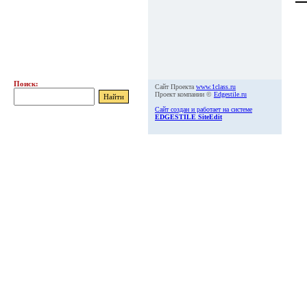
Поиск:
Сайт Проекта
www.1class.ru
Проект компании ©
Edgestile.ru
Сайт создан и работает на системе
EDGESTILE SiteEdit