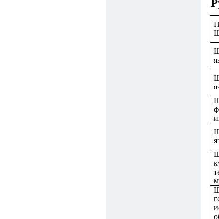
Р
Н
Ш
я
Ш
я
Ш
ф
и
Ш
я
Ш
к
т
м
Ш
г
и
о